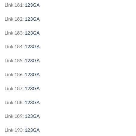
Link 181:
123GA
Link 182:
123GA
Link 183:
123GA
Link 184:
123GA
Link 185:
123GA
Link 186:
123GA
Link 187:
123GA
Link 188:
123GA
Link 189:
123GA
Link 190:
123GA