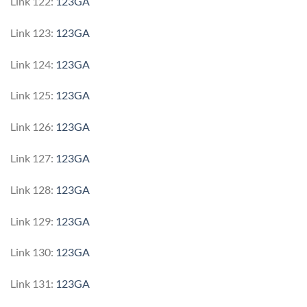
Link 122:
123GA
Link 123:
123GA
Link 124:
123GA
Link 125:
123GA
Link 126:
123GA
Link 127:
123GA
Link 128:
123GA
Link 129:
123GA
Link 130:
123GA
Link 131:
123GA