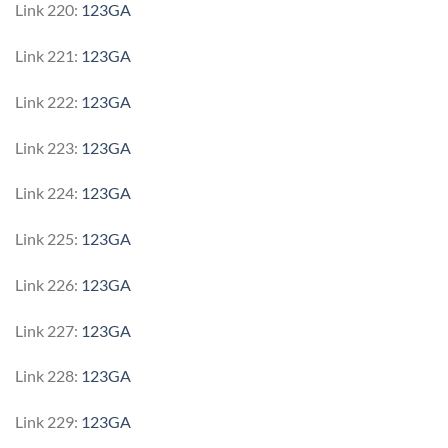
Link 220:
123GA
Link 221:
123GA
Link 222:
123GA
Link 223:
123GA
Link 224:
123GA
Link 225:
123GA
Link 226:
123GA
Link 227:
123GA
Link 228:
123GA
Link 229:
123GA