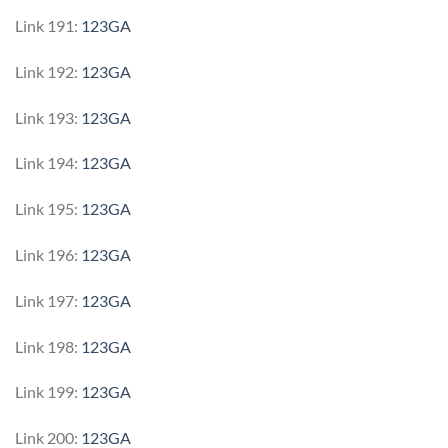
Link 191:
123GA
Link 192:
123GA
Link 193:
123GA
Link 194:
123GA
Link 195:
123GA
Link 196:
123GA
Link 197:
123GA
Link 198:
123GA
Link 199:
123GA
Link 200:
123GA