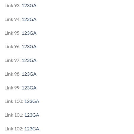
Link 93:
123GA
Link 94:
123GA
Link 95:
123GA
Link 96:
123GA
Link 97:
123GA
Link 98:
123GA
Link 99:
123GA
Link 100:
123GA
Link 101:
123GA
Link 102:
123GA