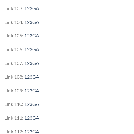
Link 103:
123GA
Link 104:
123GA
Link 105:
123GA
Link 106:
123GA
Link 107:
123GA
Link 108:
123GA
Link 109:
123GA
Link 110:
123GA
Link 111:
123GA
Link 112:
123GA