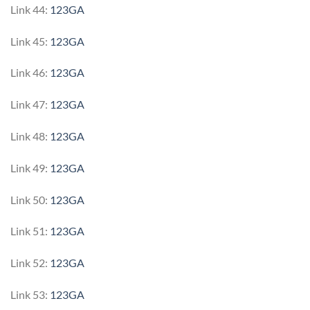
Link 44:
123GA
Link 45:
123GA
Link 46:
123GA
Link 47:
123GA
Link 48:
123GA
Link 49:
123GA
Link 50:
123GA
Link 51:
123GA
Link 52:
123GA
Link 53:
123GA