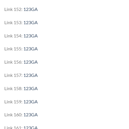
Link 152:
123GA
Link 153:
123GA
Link 154:
123GA
Link 155:
123GA
Link 156:
123GA
Link 157:
123GA
Link 158:
123GA
Link 159:
123GA
Link 160:
123GA
Link 161:
123GA