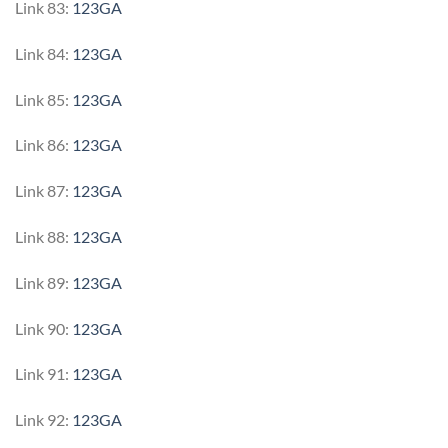
Link 83:
123GA
Link 84:
123GA
Link 85:
123GA
Link 86:
123GA
Link 87:
123GA
Link 88:
123GA
Link 89:
123GA
Link 90:
123GA
Link 91:
123GA
Link 92:
123GA