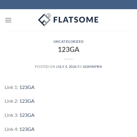
Skip
to
content
UNCATEGORIZED
123GA
POSTED ON
JULY 4, 2026
BY
ADMINPBN
Link 1:
123GA
Link 2:
123GA
Link 3:
123GA
Link 4:
123GA