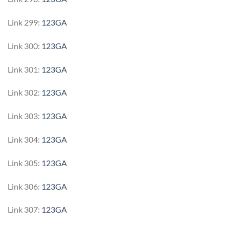
Link 299:
123GA
Link 300:
123GA
Link 301:
123GA
Link 302:
123GA
Link 303:
123GA
Link 304:
123GA
Link 305:
123GA
Link 306:
123GA
Link 307:
123GA