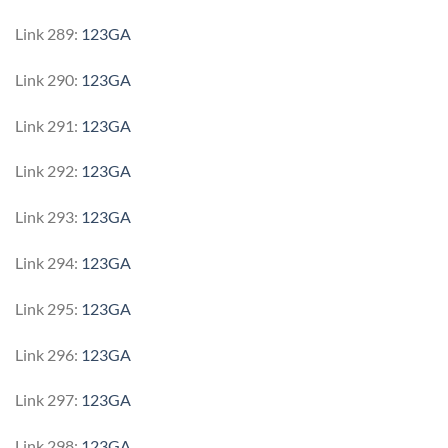
Link 289:
123GA
Link 290:
123GA
Link 291:
123GA
Link 292:
123GA
Link 293:
123GA
Link 294:
123GA
Link 295:
123GA
Link 296:
123GA
Link 297:
123GA
Link 298:
123GA