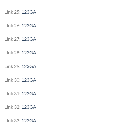
Link 25:
123GA
Link 26:
123GA
Link 27:
123GA
Link 28:
123GA
Link 29:
123GA
Link 30:
123GA
Link 31:
123GA
Link 32:
123GA
Link 33:
123GA