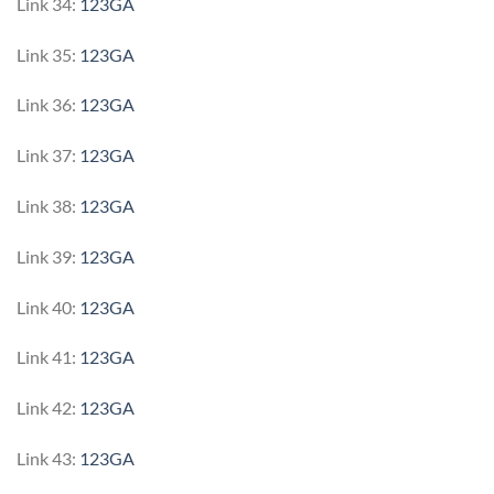
Link 34:
123GA
Link 35:
123GA
Link 36:
123GA
Link 37:
123GA
Link 38:
123GA
Link 39:
123GA
Link 40:
123GA
Link 41:
123GA
Link 42:
123GA
Link 43:
123GA