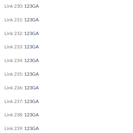
Link 230:
123GA
Link 231:
123GA
Link 232:
123GA
Link 233:
123GA
Link 234:
123GA
Link 235:
123GA
Link 236:
123GA
Link 237:
123GA
Link 238:
123GA
Link 239:
123GA