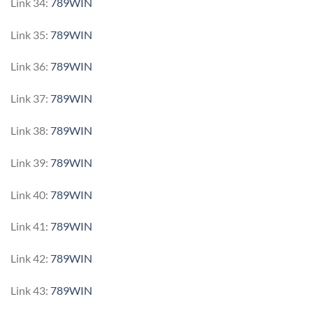
Link 34:
789WIN
Link 35:
789WIN
Link 36:
789WIN
Link 37:
789WIN
Link 38:
789WIN
Link 39:
789WIN
Link 40:
789WIN
Link 41:
789WIN
Link 42:
789WIN
Link 43:
789WIN