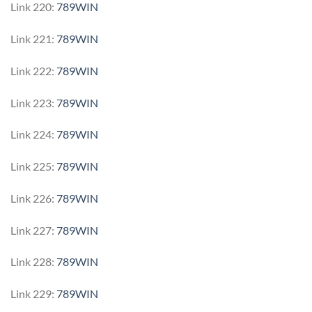
Link 220:
789WIN
Link 221:
789WIN
Link 222:
789WIN
Link 223:
789WIN
Link 224:
789WIN
Link 225:
789WIN
Link 226:
789WIN
Link 227:
789WIN
Link 228:
789WIN
Link 229:
789WIN