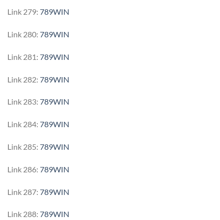
Link 279:
789WIN
Link 280:
789WIN
Link 281:
789WIN
Link 282:
789WIN
Link 283:
789WIN
Link 284:
789WIN
Link 285:
789WIN
Link 286:
789WIN
Link 287:
789WIN
Link 288:
789WIN