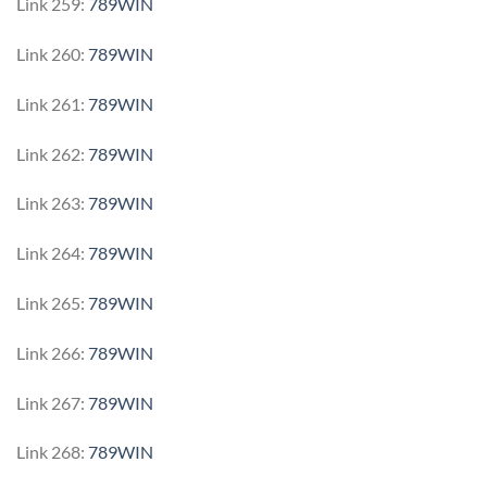
Link 259:
789WIN
Link 260:
789WIN
Link 261:
789WIN
Link 262:
789WIN
Link 263:
789WIN
Link 264:
789WIN
Link 265:
789WIN
Link 266:
789WIN
Link 267:
789WIN
Link 268:
789WIN