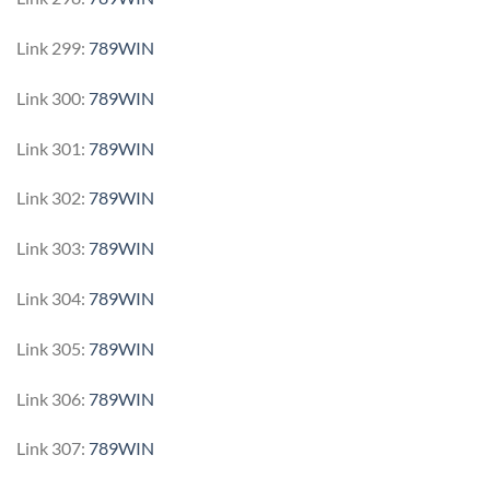
Link 299:
789WIN
Link 300:
789WIN
Link 301:
789WIN
Link 302:
789WIN
Link 303:
789WIN
Link 304:
789WIN
Link 305:
789WIN
Link 306:
789WIN
Link 307:
789WIN