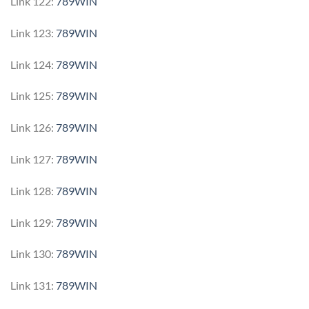
Link 122:
789WIN
Link 123:
789WIN
Link 124:
789WIN
Link 125:
789WIN
Link 126:
789WIN
Link 127:
789WIN
Link 128:
789WIN
Link 129:
789WIN
Link 130:
789WIN
Link 131:
789WIN