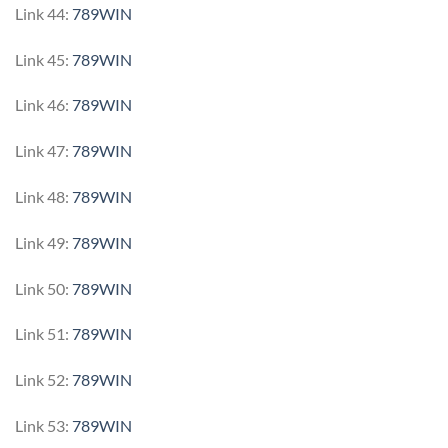
Link 44:
789WIN
Link 45:
789WIN
Link 46:
789WIN
Link 47:
789WIN
Link 48:
789WIN
Link 49:
789WIN
Link 50:
789WIN
Link 51:
789WIN
Link 52:
789WIN
Link 53:
789WIN