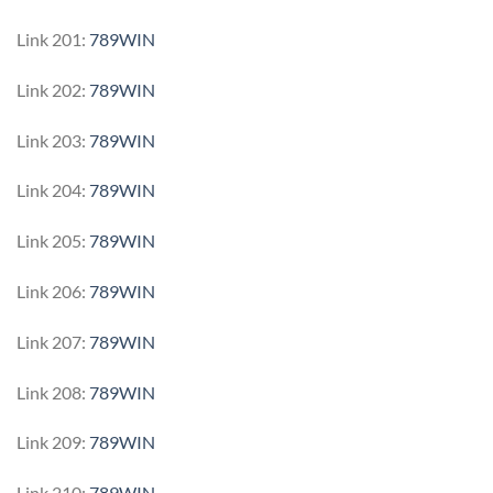
Link 201:
789WIN
Link 202:
789WIN
Link 203:
789WIN
Link 204:
789WIN
Link 205:
789WIN
Link 206:
789WIN
Link 207:
789WIN
Link 208:
789WIN
Link 209:
789WIN
Link 210:
789WIN