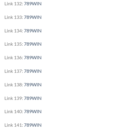
Link 132:
789WIN
Link 133:
789WIN
Link 134:
789WIN
Link 135:
789WIN
Link 136:
789WIN
Link 137:
789WIN
Link 138:
789WIN
Link 139:
789WIN
Link 140:
789WIN
Link 141:
789WIN