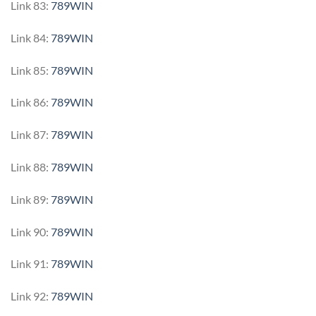
Link 83:
789WIN
Link 84:
789WIN
Link 85:
789WIN
Link 86:
789WIN
Link 87:
789WIN
Link 88:
789WIN
Link 89:
789WIN
Link 90:
789WIN
Link 91:
789WIN
Link 92:
789WIN