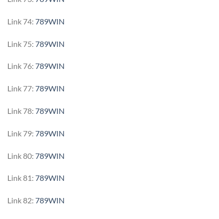
Link 74:
789WIN
Link 75:
789WIN
Link 76:
789WIN
Link 77:
789WIN
Link 78:
789WIN
Link 79:
789WIN
Link 80:
789WIN
Link 81:
789WIN
Link 82:
789WIN