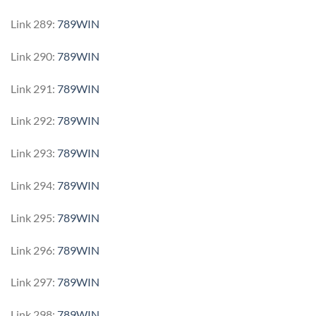
Link 289:
789WIN
Link 290:
789WIN
Link 291:
789WIN
Link 292:
789WIN
Link 293:
789WIN
Link 294:
789WIN
Link 295:
789WIN
Link 296:
789WIN
Link 297:
789WIN
Link 298:
789WIN