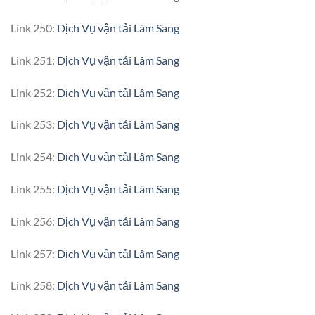
Link 250:
Dịch Vụ vận tải Lâm Sang
Link 251:
Dịch Vụ vận tải Lâm Sang
Link 252:
Dịch Vụ vận tải Lâm Sang
Link 253:
Dịch Vụ vận tải Lâm Sang
Link 254:
Dịch Vụ vận tải Lâm Sang
Link 255:
Dịch Vụ vận tải Lâm Sang
Link 256:
Dịch Vụ vận tải Lâm Sang
Link 257:
Dịch Vụ vận tải Lâm Sang
Link 258:
Dịch Vụ vận tải Lâm Sang