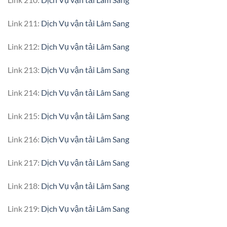
Link 211:
Dịch Vụ vận tải Lâm Sang
Link 212:
Dịch Vụ vận tải Lâm Sang
Link 213:
Dịch Vụ vận tải Lâm Sang
Link 214:
Dịch Vụ vận tải Lâm Sang
Link 215:
Dịch Vụ vận tải Lâm Sang
Link 216:
Dịch Vụ vận tải Lâm Sang
Link 217:
Dịch Vụ vận tải Lâm Sang
Link 218:
Dịch Vụ vận tải Lâm Sang
Link 219:
Dịch Vụ vận tải Lâm Sang