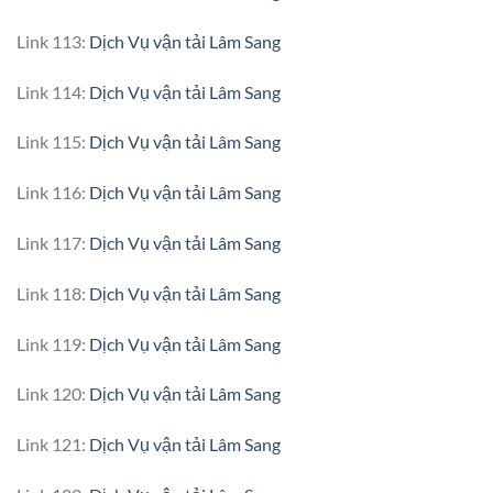
Link 113:
Dịch Vụ vận tải Lâm Sang
Link 114:
Dịch Vụ vận tải Lâm Sang
Link 115:
Dịch Vụ vận tải Lâm Sang
Link 116:
Dịch Vụ vận tải Lâm Sang
Link 117:
Dịch Vụ vận tải Lâm Sang
Link 118:
Dịch Vụ vận tải Lâm Sang
Link 119:
Dịch Vụ vận tải Lâm Sang
Link 120:
Dịch Vụ vận tải Lâm Sang
Link 121:
Dịch Vụ vận tải Lâm Sang