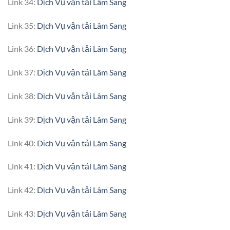
Link 34:
Dịch Vụ vận tải Lâm Sang
Link 35:
Dịch Vụ vận tải Lâm Sang
Link 36:
Dịch Vụ vận tải Lâm Sang
Link 37:
Dịch Vụ vận tải Lâm Sang
Link 38:
Dịch Vụ vận tải Lâm Sang
Link 39:
Dịch Vụ vận tải Lâm Sang
Link 40:
Dịch Vụ vận tải Lâm Sang
Link 41:
Dịch Vụ vận tải Lâm Sang
Link 42:
Dịch Vụ vận tải Lâm Sang
Link 43:
Dịch Vụ vận tải Lâm Sang