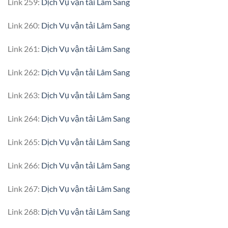
Link 259:
Dịch Vụ vận tải Lâm Sang
Link 260:
Dịch Vụ vận tải Lâm Sang
Link 261:
Dịch Vụ vận tải Lâm Sang
Link 262:
Dịch Vụ vận tải Lâm Sang
Link 263:
Dịch Vụ vận tải Lâm Sang
Link 264:
Dịch Vụ vận tải Lâm Sang
Link 265:
Dịch Vụ vận tải Lâm Sang
Link 266:
Dịch Vụ vận tải Lâm Sang
Link 267:
Dịch Vụ vận tải Lâm Sang
Link 268:
Dịch Vụ vận tải Lâm Sang