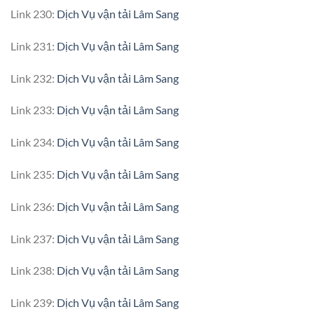
Link 230:
Dịch Vụ vận tải Lâm Sang
Link 231:
Dịch Vụ vận tải Lâm Sang
Link 232:
Dịch Vụ vận tải Lâm Sang
Link 233:
Dịch Vụ vận tải Lâm Sang
Link 234:
Dịch Vụ vận tải Lâm Sang
Link 235:
Dịch Vụ vận tải Lâm Sang
Link 236:
Dịch Vụ vận tải Lâm Sang
Link 237:
Dịch Vụ vận tải Lâm Sang
Link 238:
Dịch Vụ vận tải Lâm Sang
Link 239:
Dịch Vụ vận tải Lâm Sang