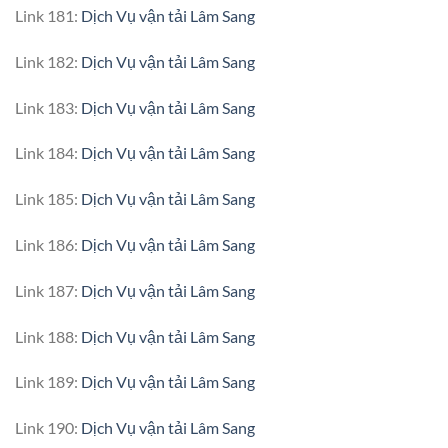
Link 181:
Dịch Vụ vận tải Lâm Sang
Link 182:
Dịch Vụ vận tải Lâm Sang
Link 183:
Dịch Vụ vận tải Lâm Sang
Link 184:
Dịch Vụ vận tải Lâm Sang
Link 185:
Dịch Vụ vận tải Lâm Sang
Link 186:
Dịch Vụ vận tải Lâm Sang
Link 187:
Dịch Vụ vận tải Lâm Sang
Link 188:
Dịch Vụ vận tải Lâm Sang
Link 189:
Dịch Vụ vận tải Lâm Sang
Link 190:
Dịch Vụ vận tải Lâm Sang