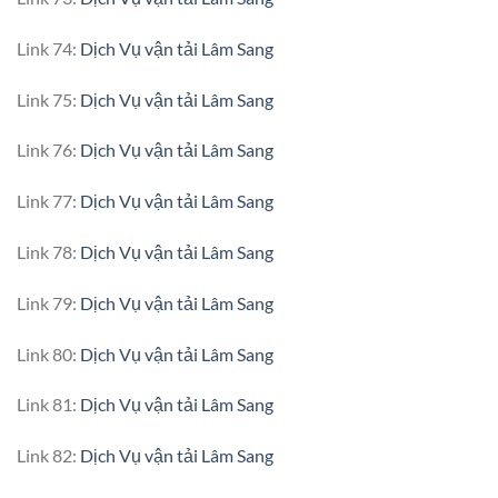
Link 74:
Dịch Vụ vận tải Lâm Sang
Link 75:
Dịch Vụ vận tải Lâm Sang
Link 76:
Dịch Vụ vận tải Lâm Sang
Link 77:
Dịch Vụ vận tải Lâm Sang
Link 78:
Dịch Vụ vận tải Lâm Sang
Link 79:
Dịch Vụ vận tải Lâm Sang
Link 80:
Dịch Vụ vận tải Lâm Sang
Link 81:
Dịch Vụ vận tải Lâm Sang
Link 82:
Dịch Vụ vận tải Lâm Sang