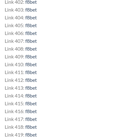
Link 402:
f8bet
Link 403:
f8bet
Link 404:
f8bet
Link 405:
f8bet
Link 406:
f8bet
Link 407:
f8bet
Link 408:
f8bet
Link 409:
f8bet
Link 410:
f8bet
Link 411:
f8bet
Link 412:
f8bet
Link 413:
f8bet
Link 414:
f8bet
Link 415:
f8bet
Link 416:
f8bet
Link 417:
f8bet
Link 418:
f8bet
Link 419:
f8bet