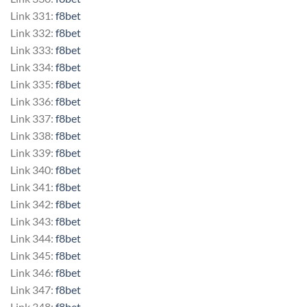
Link 331:
f8bet
Link 332:
f8bet
Link 333:
f8bet
Link 334:
f8bet
Link 335:
f8bet
Link 336:
f8bet
Link 337:
f8bet
Link 338:
f8bet
Link 339:
f8bet
Link 340:
f8bet
Link 341:
f8bet
Link 342:
f8bet
Link 343:
f8bet
Link 344:
f8bet
Link 345:
f8bet
Link 346:
f8bet
Link 347:
f8bet
Link 348:
f8bet