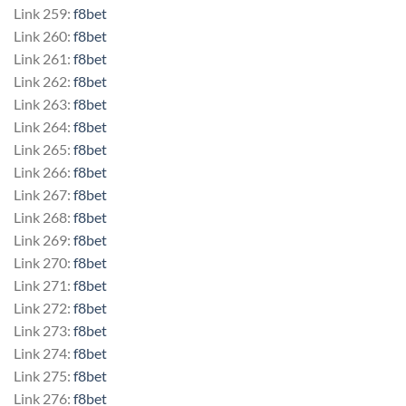
Link 259:
f8bet
Link 260:
f8bet
Link 261:
f8bet
Link 262:
f8bet
Link 263:
f8bet
Link 264:
f8bet
Link 265:
f8bet
Link 266:
f8bet
Link 267:
f8bet
Link 268:
f8bet
Link 269:
f8bet
Link 270:
f8bet
Link 271:
f8bet
Link 272:
f8bet
Link 273:
f8bet
Link 274:
f8bet
Link 275:
f8bet
Link 276:
f8bet