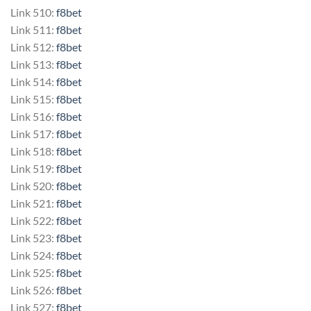
Link 510:
f8bet
Link 511:
f8bet
Link 512:
f8bet
Link 513:
f8bet
Link 514:
f8bet
Link 515:
f8bet
Link 516:
f8bet
Link 517:
f8bet
Link 518:
f8bet
Link 519:
f8bet
Link 520:
f8bet
Link 521:
f8bet
Link 522:
f8bet
Link 523:
f8bet
Link 524:
f8bet
Link 525:
f8bet
Link 526:
f8bet
Link 527:
f8bet