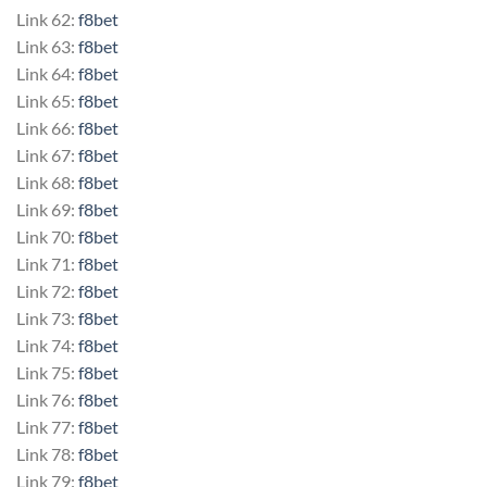
Link 62:
f8bet
Link 63:
f8bet
Link 64:
f8bet
Link 65:
f8bet
Link 66:
f8bet
Link 67:
f8bet
Link 68:
f8bet
Link 69:
f8bet
Link 70:
f8bet
Link 71:
f8bet
Link 72:
f8bet
Link 73:
f8bet
Link 74:
f8bet
Link 75:
f8bet
Link 76:
f8bet
Link 77:
f8bet
Link 78:
f8bet
Link 79:
f8bet