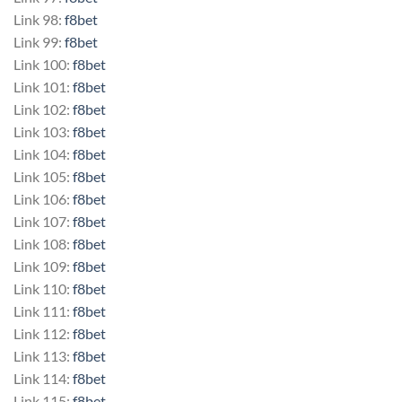
Link 98:
f8bet
Link 99:
f8bet
Link 100:
f8bet
Link 101:
f8bet
Link 102:
f8bet
Link 103:
f8bet
Link 104:
f8bet
Link 105:
f8bet
Link 106:
f8bet
Link 107:
f8bet
Link 108:
f8bet
Link 109:
f8bet
Link 110:
f8bet
Link 111:
f8bet
Link 112:
f8bet
Link 113:
f8bet
Link 114:
f8bet
Link 115:
f8bet