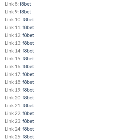
Link 8:
f8bet
Link 9:
f8bet
Link 10:
f8bet
Link 11:
f8bet
Link 12:
f8bet
Link 13:
f8bet
Link 14:
f8bet
Link 15:
f8bet
Link 16:
f8bet
Link 17:
f8bet
Link 18:
f8bet
Link 19:
f8bet
Link 20:
f8bet
Link 21:
f8bet
Link 22:
f8bet
Link 23:
f8bet
Link 24:
f8bet
Link 25:
f8bet