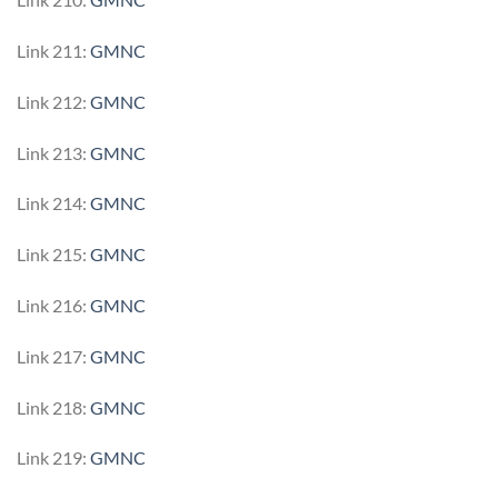
Link 211:
GMNC
Link 212:
GMNC
Link 213:
GMNC
Link 214:
GMNC
Link 215:
GMNC
Link 216:
GMNC
Link 217:
GMNC
Link 218:
GMNC
Link 219:
GMNC