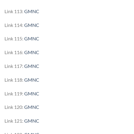
Link 113:
GMNC
Link 114:
GMNC
Link 115:
GMNC
Link 116:
GMNC
Link 117:
GMNC
Link 118:
GMNC
Link 119:
GMNC
Link 120:
GMNC
Link 121:
GMNC