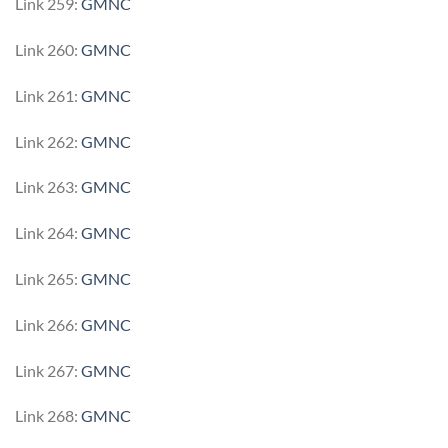
Link 259:
GMNC
Link 260:
GMNC
Link 261:
GMNC
Link 262:
GMNC
Link 263:
GMNC
Link 264:
GMNC
Link 265:
GMNC
Link 266:
GMNC
Link 267:
GMNC
Link 268:
GMNC