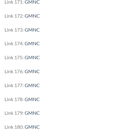
Link 171:
GMNC
Link 172:
GMNC
Link 173:
GMNC
Link 174:
GMNC
Link 175:
GMNC
Link 176:
GMNC
Link 177:
GMNC
Link 178:
GMNC
Link 179:
GMNC
Link 180:
GMNC