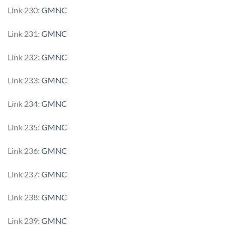
Link 230:
GMNC
Link 231:
GMNC
Link 232:
GMNC
Link 233:
GMNC
Link 234:
GMNC
Link 235:
GMNC
Link 236:
GMNC
Link 237:
GMNC
Link 238:
GMNC
Link 239:
GMNC