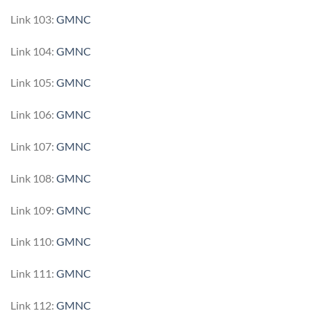
Link 103:
GMNC
Link 104:
GMNC
Link 105:
GMNC
Link 106:
GMNC
Link 107:
GMNC
Link 108:
GMNC
Link 109:
GMNC
Link 110:
GMNC
Link 111:
GMNC
Link 112:
GMNC