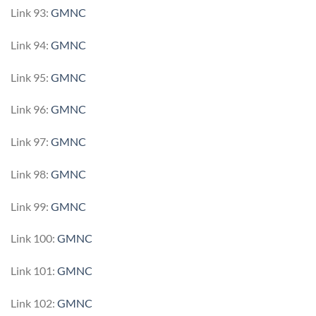
Link 93:
GMNC
Link 94:
GMNC
Link 95:
GMNC
Link 96:
GMNC
Link 97:
GMNC
Link 98:
GMNC
Link 99:
GMNC
Link 100:
GMNC
Link 101:
GMNC
Link 102:
GMNC