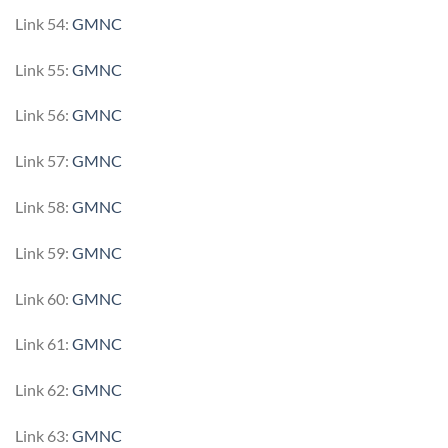
Link 54:
GMNC
Link 55:
GMNC
Link 56:
GMNC
Link 57:
GMNC
Link 58:
GMNC
Link 59:
GMNC
Link 60:
GMNC
Link 61:
GMNC
Link 62:
GMNC
Link 63:
GMNC