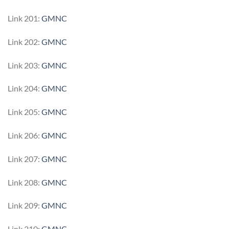
Link 201:
GMNC
Link 202:
GMNC
Link 203:
GMNC
Link 204:
GMNC
Link 205:
GMNC
Link 206:
GMNC
Link 207:
GMNC
Link 208:
GMNC
Link 209:
GMNC
Link 210:
GMNC