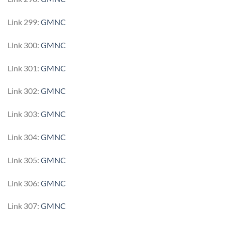
Link 299:
GMNC
Link 300:
GMNC
Link 301:
GMNC
Link 302:
GMNC
Link 303:
GMNC
Link 304:
GMNC
Link 305:
GMNC
Link 306:
GMNC
Link 307:
GMNC