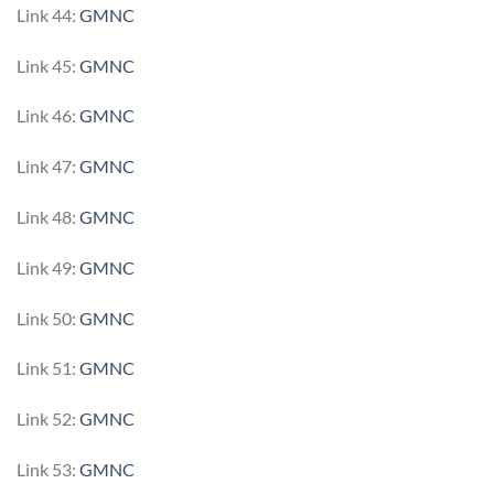
Link 44:
GMNC
Link 45:
GMNC
Link 46:
GMNC
Link 47:
GMNC
Link 48:
GMNC
Link 49:
GMNC
Link 50:
GMNC
Link 51:
GMNC
Link 52:
GMNC
Link 53:
GMNC