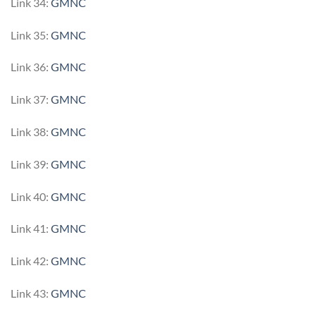
Link 34:
GMNC
Link 35:
GMNC
Link 36:
GMNC
Link 37:
GMNC
Link 38:
GMNC
Link 39:
GMNC
Link 40:
GMNC
Link 41:
GMNC
Link 42:
GMNC
Link 43:
GMNC