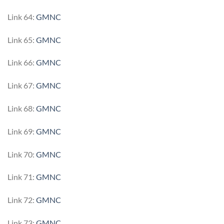
Link 64:
GMNC
Link 65:
GMNC
Link 66:
GMNC
Link 67:
GMNC
Link 68:
GMNC
Link 69:
GMNC
Link 70:
GMNC
Link 71:
GMNC
Link 72:
GMNC
Link 73:
GMNC