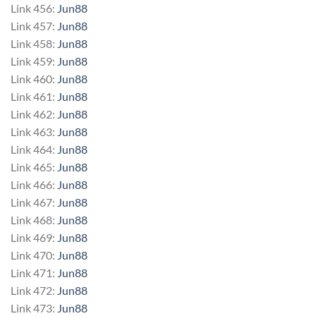
Link 456:
Jun88
Link 457:
Jun88
Link 458:
Jun88
Link 459:
Jun88
Link 460:
Jun88
Link 461:
Jun88
Link 462:
Jun88
Link 463:
Jun88
Link 464:
Jun88
Link 465:
Jun88
Link 466:
Jun88
Link 467:
Jun88
Link 468:
Jun88
Link 469:
Jun88
Link 470:
Jun88
Link 471:
Jun88
Link 472:
Jun88
Link 473:
Jun88