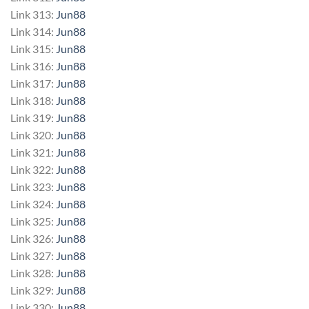
Link 313:
Jun88
Link 314:
Jun88
Link 315:
Jun88
Link 316:
Jun88
Link 317:
Jun88
Link 318:
Jun88
Link 319:
Jun88
Link 320:
Jun88
Link 321:
Jun88
Link 322:
Jun88
Link 323:
Jun88
Link 324:
Jun88
Link 325:
Jun88
Link 326:
Jun88
Link 327:
Jun88
Link 328:
Jun88
Link 329:
Jun88
Link 330:
Jun88