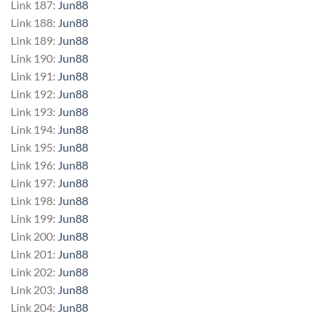
Link 187:
Jun88
Link 188:
Jun88
Link 189:
Jun88
Link 190:
Jun88
Link 191:
Jun88
Link 192:
Jun88
Link 193:
Jun88
Link 194:
Jun88
Link 195:
Jun88
Link 196:
Jun88
Link 197:
Jun88
Link 198:
Jun88
Link 199:
Jun88
Link 200:
Jun88
Link 201:
Jun88
Link 202:
Jun88
Link 203:
Jun88
Link 204:
Jun88