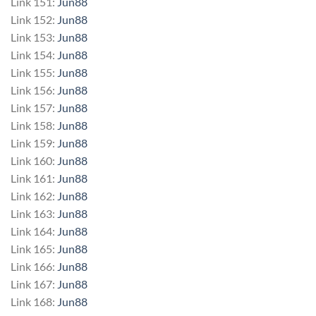
Link 151:
Jun88
Link 152:
Jun88
Link 153:
Jun88
Link 154:
Jun88
Link 155:
Jun88
Link 156:
Jun88
Link 157:
Jun88
Link 158:
Jun88
Link 159:
Jun88
Link 160:
Jun88
Link 161:
Jun88
Link 162:
Jun88
Link 163:
Jun88
Link 164:
Jun88
Link 165:
Jun88
Link 166:
Jun88
Link 167:
Jun88
Link 168:
Jun88