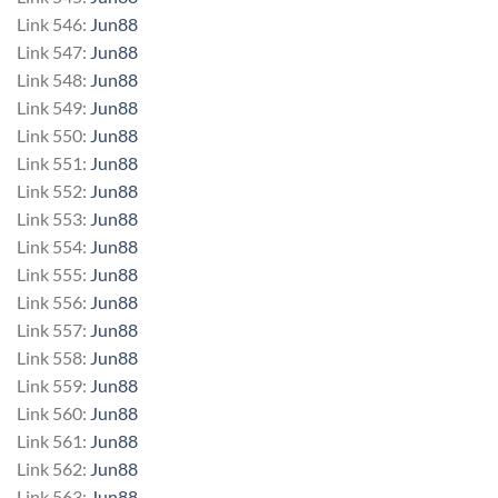
Link 546:
Jun88
Link 547:
Jun88
Link 548:
Jun88
Link 549:
Jun88
Link 550:
Jun88
Link 551:
Jun88
Link 552:
Jun88
Link 553:
Jun88
Link 554:
Jun88
Link 555:
Jun88
Link 556:
Jun88
Link 557:
Jun88
Link 558:
Jun88
Link 559:
Jun88
Link 560:
Jun88
Link 561:
Jun88
Link 562:
Jun88
Link 563:
Jun88