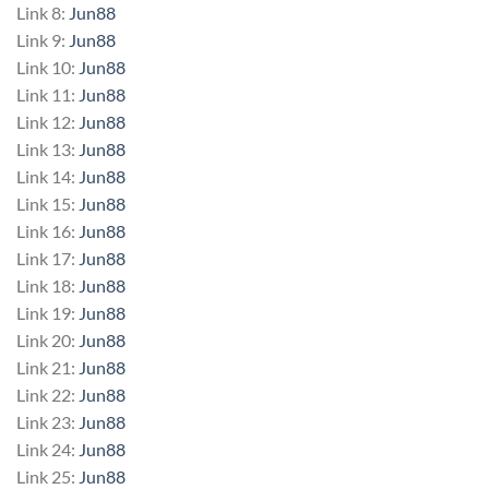
Link 8:
Jun88
Link 9:
Jun88
Link 10:
Jun88
Link 11:
Jun88
Link 12:
Jun88
Link 13:
Jun88
Link 14:
Jun88
Link 15:
Jun88
Link 16:
Jun88
Link 17:
Jun88
Link 18:
Jun88
Link 19:
Jun88
Link 20:
Jun88
Link 21:
Jun88
Link 22:
Jun88
Link 23:
Jun88
Link 24:
Jun88
Link 25:
Jun88