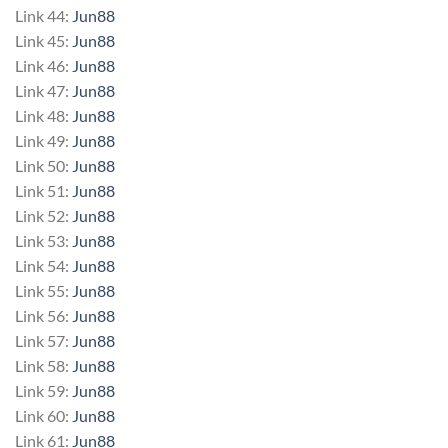
Link 44:
Jun88
Link 45:
Jun88
Link 46:
Jun88
Link 47:
Jun88
Link 48:
Jun88
Link 49:
Jun88
Link 50:
Jun88
Link 51:
Jun88
Link 52:
Jun88
Link 53:
Jun88
Link 54:
Jun88
Link 55:
Jun88
Link 56:
Jun88
Link 57:
Jun88
Link 58:
Jun88
Link 59:
Jun88
Link 60:
Jun88
Link 61:
Jun88