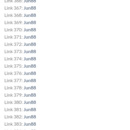
Link 366:
Jun88
Link 367:
Jun88
Link 368:
Jun88
Link 369:
Jun88
Link 370:
Jun88
Link 371:
Jun88
Link 372:
Jun88
Link 373:
Jun88
Link 374:
Jun88
Link 375:
Jun88
Link 376:
Jun88
Link 377:
Jun88
Link 378:
Jun88
Link 379:
Jun88
Link 380:
Jun88
Link 381:
Jun88
Link 382:
Jun88
Link 383:
Jun88