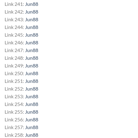
Link 241:
Jun88
Link 242:
Jun88
Link 243:
Jun88
Link 244:
Jun88
Link 245:
Jun88
Link 246:
Jun88
Link 247:
Jun88
Link 248:
Jun88
Link 249:
Jun88
Link 250:
Jun88
Link 251:
Jun88
Link 252:
Jun88
Link 253:
Jun88
Link 254:
Jun88
Link 255:
Jun88
Link 256:
Jun88
Link 257:
Jun88
Link 258:
Jun88