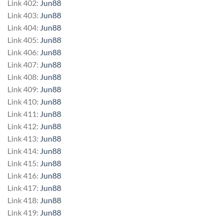
Link 402:
Jun88
Link 403:
Jun88
Link 404:
Jun88
Link 405:
Jun88
Link 406:
Jun88
Link 407:
Jun88
Link 408:
Jun88
Link 409:
Jun88
Link 410:
Jun88
Link 411:
Jun88
Link 412:
Jun88
Link 413:
Jun88
Link 414:
Jun88
Link 415:
Jun88
Link 416:
Jun88
Link 417:
Jun88
Link 418:
Jun88
Link 419:
Jun88