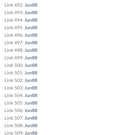
Link 492:
Jun88
Link 493:
Jun88
Link 494:
Jun88
Link 495:
Jun88
Link 496:
Jun88
Link 497:
Jun88
Link 498:
Jun88
Link 499:
Jun88
Link 500:
Jun88
Link 501:
Jun88
Link 502:
Jun88
Link 503:
Jun88
Link 504:
Jun88
Link 505:
Jun88
Link 506:
Jun88
Link 507:
Jun88
Link 508:
Jun88
Link 509:
Jun88