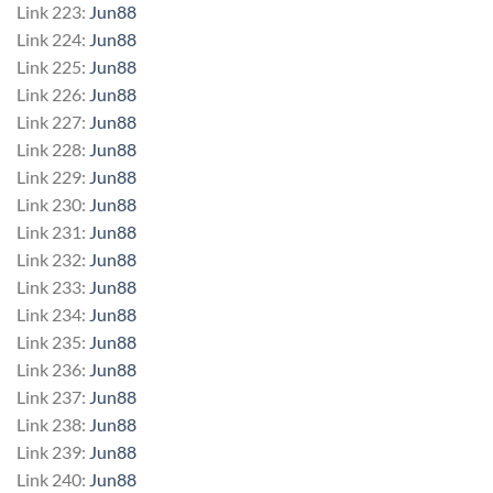
Link 223:
Jun88
Link 224:
Jun88
Link 225:
Jun88
Link 226:
Jun88
Link 227:
Jun88
Link 228:
Jun88
Link 229:
Jun88
Link 230:
Jun88
Link 231:
Jun88
Link 232:
Jun88
Link 233:
Jun88
Link 234:
Jun88
Link 235:
Jun88
Link 236:
Jun88
Link 237:
Jun88
Link 238:
Jun88
Link 239:
Jun88
Link 240:
Jun88