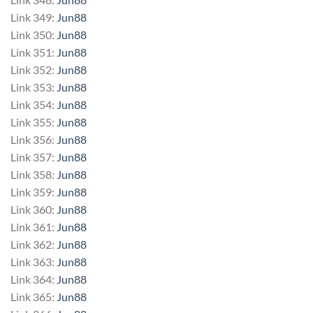
Link 349:
Jun88
Link 350:
Jun88
Link 351:
Jun88
Link 352:
Jun88
Link 353:
Jun88
Link 354:
Jun88
Link 355:
Jun88
Link 356:
Jun88
Link 357:
Jun88
Link 358:
Jun88
Link 359:
Jun88
Link 360:
Jun88
Link 361:
Jun88
Link 362:
Jun88
Link 363:
Jun88
Link 364:
Jun88
Link 365:
Jun88