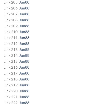
Link 205:
Jun88
Link 206:
Jun88
Link 207:
Jun88
Link 208:
Jun88
Link 209:
Jun88
Link 210:
Jun88
Link 211:
Jun88
Link 212:
Jun88
Link 213:
Jun88
Link 214:
Jun88
Link 215:
Jun88
Link 216:
Jun88
Link 217:
Jun88
Link 218:
Jun88
Link 219:
Jun88
Link 220:
Jun88
Link 221:
Jun88
Link 222:
Jun88