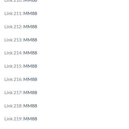
Link 211:
MM88
Link 212:
MM88
Link 213:
MM88
Link 214:
MM88
Link 215:
MM88
Link 216:
MM88
Link 217:
MM88
Link 218:
MM88
Link 219:
MM88