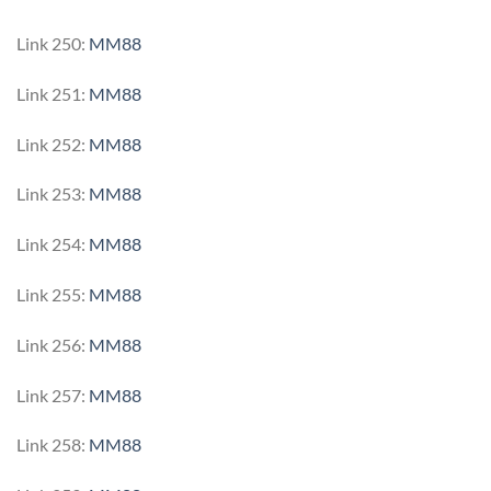
Link 250:
MM88
Link 251:
MM88
Link 252:
MM88
Link 253:
MM88
Link 254:
MM88
Link 255:
MM88
Link 256:
MM88
Link 257:
MM88
Link 258:
MM88