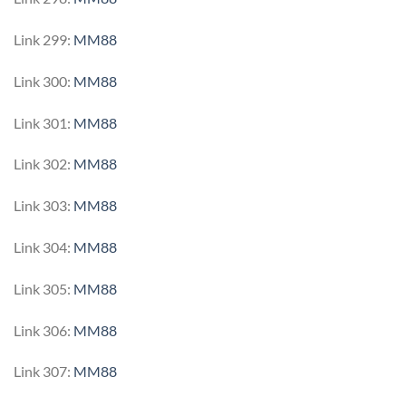
Link 299:
MM88
Link 300:
MM88
Link 301:
MM88
Link 302:
MM88
Link 303:
MM88
Link 304:
MM88
Link 305:
MM88
Link 306:
MM88
Link 307:
MM88