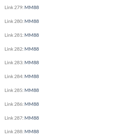
Link 279:
MM88
Link 280:
MM88
Link 281:
MM88
Link 282:
MM88
Link 283:
MM88
Link 284:
MM88
Link 285:
MM88
Link 286:
MM88
Link 287:
MM88
Link 288:
MM88