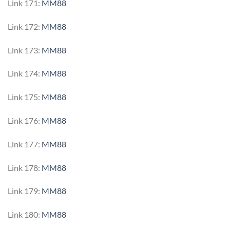
Link 171:
MM88
Link 172:
MM88
Link 173:
MM88
Link 174:
MM88
Link 175:
MM88
Link 176:
MM88
Link 177:
MM88
Link 178:
MM88
Link 179:
MM88
Link 180:
MM88