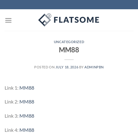
Skip
to
content
UNCATEGORIZED
MM88
POSTED ON
JULY 18, 2026
BY
ADMINPBN
Link 1:
MM88
Link 2:
MM88
Link 3:
MM88
Link 4:
MM88