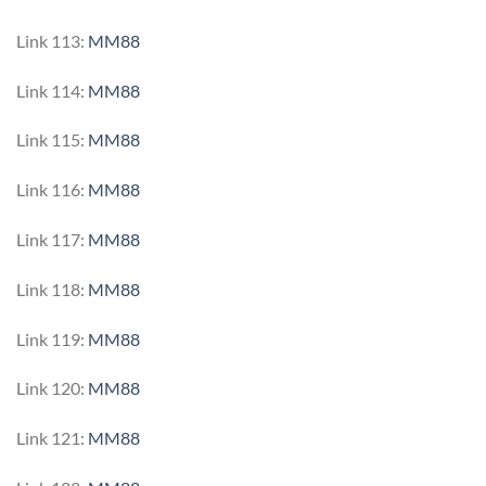
Link 113:
MM88
Link 114:
MM88
Link 115:
MM88
Link 116:
MM88
Link 117:
MM88
Link 118:
MM88
Link 119:
MM88
Link 120:
MM88
Link 121:
MM88