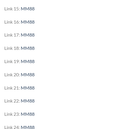
Link 15:
MM88
Link 16:
MM88
Link 17:
MM88
Link 18:
MM88
Link 19:
MM88
Link 20:
MM88
Link 21:
MM88
Link 22:
MM88
Link 23:
MM88
Link 24:
MM88