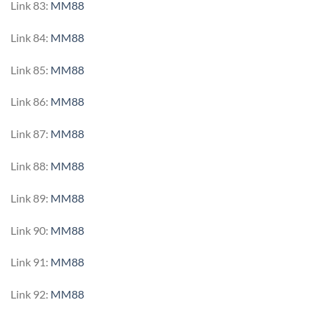
Link 83:
MM88
Link 84:
MM88
Link 85:
MM88
Link 86:
MM88
Link 87:
MM88
Link 88:
MM88
Link 89:
MM88
Link 90:
MM88
Link 91:
MM88
Link 92:
MM88