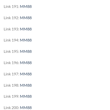
Link 191:
MM88
Link 192:
MM88
Link 193:
MM88
Link 194:
MM88
Link 195:
MM88
Link 196:
MM88
Link 197:
MM88
Link 198:
MM88
Link 199:
MM88
Link 200:
MM88