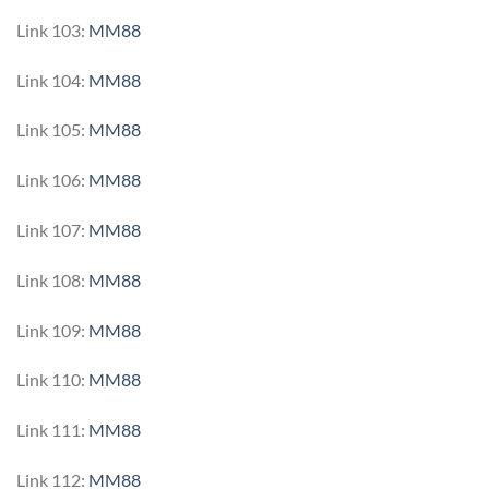
Link 103:
MM88
Link 104:
MM88
Link 105:
MM88
Link 106:
MM88
Link 107:
MM88
Link 108:
MM88
Link 109:
MM88
Link 110:
MM88
Link 111:
MM88
Link 112:
MM88