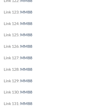
Link 122:
MM88
Link 123:
MM88
Link 124:
MM88
Link 125:
MM88
Link 126:
MM88
Link 127:
MM88
Link 128:
MM88
Link 129:
MM88
Link 130:
MM88
Link 131:
MM88