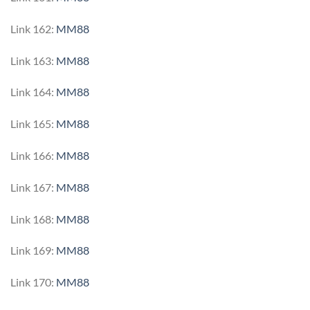
Link 162:
MM88
Link 163:
MM88
Link 164:
MM88
Link 165:
MM88
Link 166:
MM88
Link 167:
MM88
Link 168:
MM88
Link 169:
MM88
Link 170:
MM88