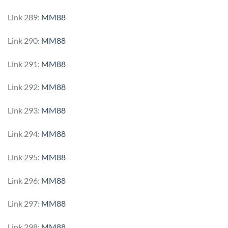
Link 289:
MM88
Link 290:
MM88
Link 291:
MM88
Link 292:
MM88
Link 293:
MM88
Link 294:
MM88
Link 295:
MM88
Link 296:
MM88
Link 297:
MM88
Link 298:
MM88