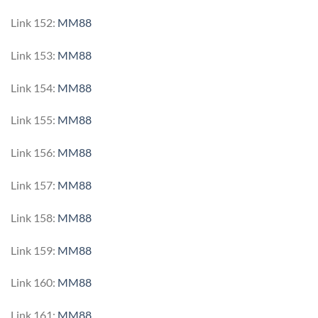
Link 152:
MM88
Link 153:
MM88
Link 154:
MM88
Link 155:
MM88
Link 156:
MM88
Link 157:
MM88
Link 158:
MM88
Link 159:
MM88
Link 160:
MM88
Link 161:
MM88