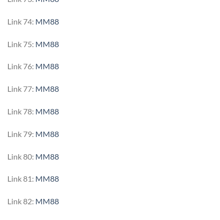
Link 74:
MM88
Link 75:
MM88
Link 76:
MM88
Link 77:
MM88
Link 78:
MM88
Link 79:
MM88
Link 80:
MM88
Link 81:
MM88
Link 82:
MM88