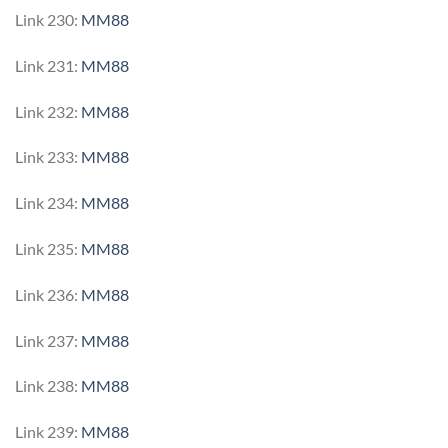
Link 230:
MM88
Link 231:
MM88
Link 232:
MM88
Link 233:
MM88
Link 234:
MM88
Link 235:
MM88
Link 236:
MM88
Link 237:
MM88
Link 238:
MM88
Link 239:
MM88