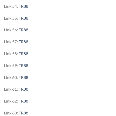
Link 54:
TR88
Link 55:
TR88
Link 56:
TR88
Link 57:
TR88
Link 58:
TR88
Link 59:
TR88
Link 60:
TR88
Link 61:
TR88
Link 62:
TR88
Link 63:
TR88