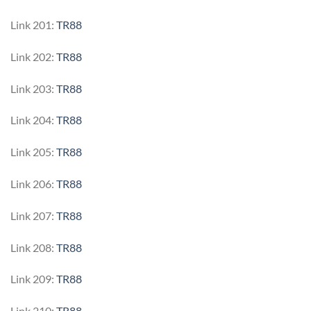
Link 201:
TR88
Link 202:
TR88
Link 203:
TR88
Link 204:
TR88
Link 205:
TR88
Link 206:
TR88
Link 207:
TR88
Link 208:
TR88
Link 209:
TR88
Link 210:
TR88