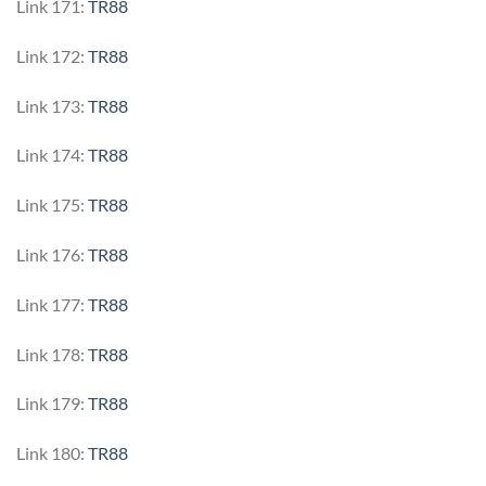
Link 171:
TR88
Link 172:
TR88
Link 173:
TR88
Link 174:
TR88
Link 175:
TR88
Link 176:
TR88
Link 177:
TR88
Link 178:
TR88
Link 179:
TR88
Link 180:
TR88