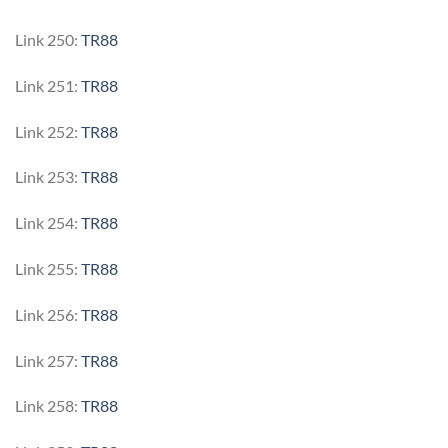
Link 250:
TR88
Link 251:
TR88
Link 252:
TR88
Link 253:
TR88
Link 254:
TR88
Link 255:
TR88
Link 256:
TR88
Link 257:
TR88
Link 258:
TR88