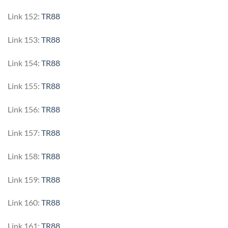
Link 152:
TR88
Link 153:
TR88
Link 154:
TR88
Link 155:
TR88
Link 156:
TR88
Link 157:
TR88
Link 158:
TR88
Link 159:
TR88
Link 160:
TR88
Link 161:
TR88