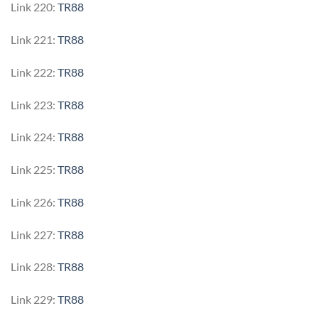
Link 220:
TR88
Link 221:
TR88
Link 222:
TR88
Link 223:
TR88
Link 224:
TR88
Link 225:
TR88
Link 226:
TR88
Link 227:
TR88
Link 228:
TR88
Link 229:
TR88