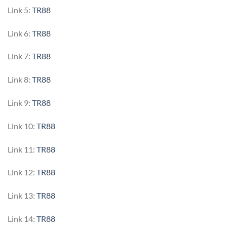
Link 5:
TR88
Link 6:
TR88
Link 7:
TR88
Link 8:
TR88
Link 9:
TR88
Link 10:
TR88
Link 11:
TR88
Link 12:
TR88
Link 13:
TR88
Link 14:
TR88