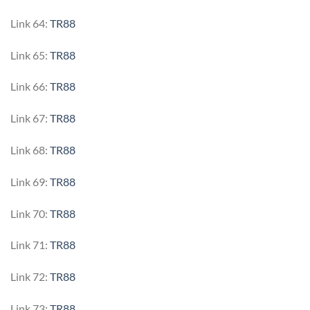
Link 64:
TR88
Link 65:
TR88
Link 66:
TR88
Link 67:
TR88
Link 68:
TR88
Link 69:
TR88
Link 70:
TR88
Link 71:
TR88
Link 72:
TR88
Link 73:
TR88