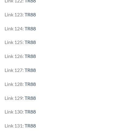
Link 122:
TR88
Link 123:
TR88
Link 124:
TR88
Link 125:
TR88
Link 126:
TR88
Link 127:
TR88
Link 128:
TR88
Link 129:
TR88
Link 130:
TR88
Link 131:
TR88