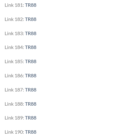
Link 181:
TR88
Link 182:
TR88
Link 183:
TR88
Link 184:
TR88
Link 185:
TR88
Link 186:
TR88
Link 187:
TR88
Link 188:
TR88
Link 189:
TR88
Link 190:
TR88