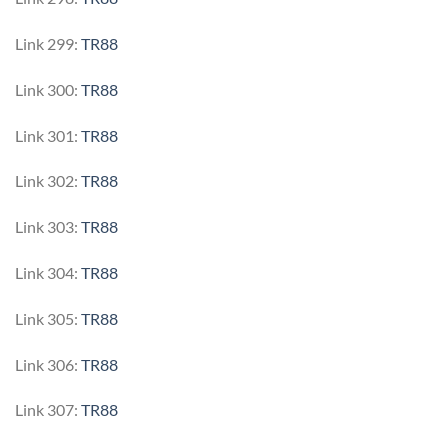
Link 299:
TR88
Link 300:
TR88
Link 301:
TR88
Link 302:
TR88
Link 303:
TR88
Link 304:
TR88
Link 305:
TR88
Link 306:
TR88
Link 307:
TR88