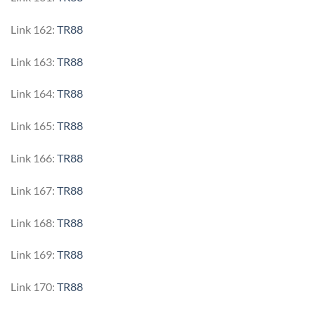
Link 162:
TR88
Link 163:
TR88
Link 164:
TR88
Link 165:
TR88
Link 166:
TR88
Link 167:
TR88
Link 168:
TR88
Link 169:
TR88
Link 170:
TR88