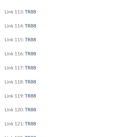
Link 113:
TR88
Link 114:
TR88
Link 115:
TR88
Link 116:
TR88
Link 117:
TR88
Link 118:
TR88
Link 119:
TR88
Link 120:
TR88
Link 121:
TR88