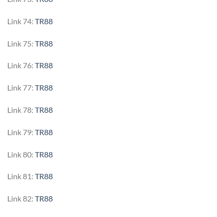
Link 74:
TR88
Link 75:
TR88
Link 76:
TR88
Link 77:
TR88
Link 78:
TR88
Link 79:
TR88
Link 80:
TR88
Link 81:
TR88
Link 82:
TR88