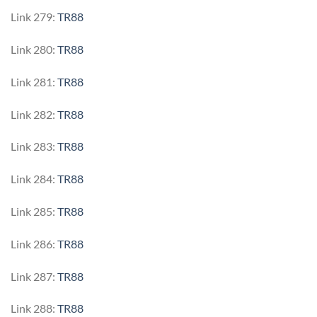
Link 279:
TR88
Link 280:
TR88
Link 281:
TR88
Link 282:
TR88
Link 283:
TR88
Link 284:
TR88
Link 285:
TR88
Link 286:
TR88
Link 287:
TR88
Link 288:
TR88