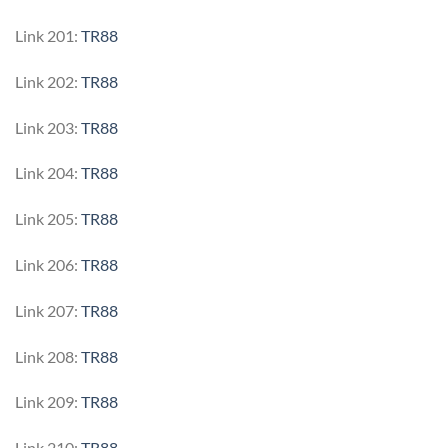
Link 201:
TR88
Link 202:
TR88
Link 203:
TR88
Link 204:
TR88
Link 205:
TR88
Link 206:
TR88
Link 207:
TR88
Link 208:
TR88
Link 209:
TR88
Link 210:
TR88