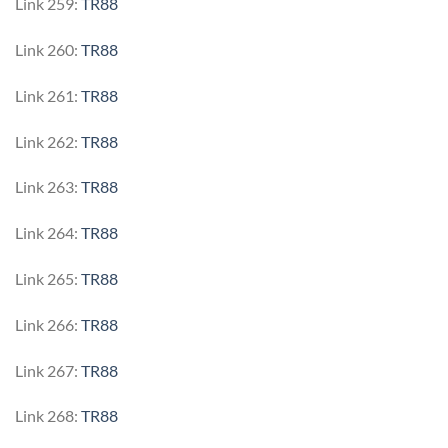
Link 259:
TR88
Link 260:
TR88
Link 261:
TR88
Link 262:
TR88
Link 263:
TR88
Link 264:
TR88
Link 265:
TR88
Link 266:
TR88
Link 267:
TR88
Link 268:
TR88