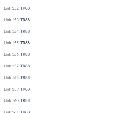
Link 152:
TR88
Link 153:
TR88
Link 154:
TR88
Link 155:
TR88
Link 156:
TR88
Link 157:
TR88
Link 158:
TR88
Link 159:
TR88
Link 160:
TR88
Link 161:
TR88